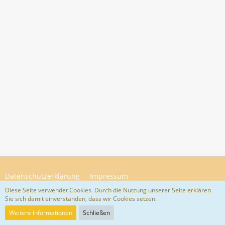
Datenschutzerklärung
Impressum
Diese Seite verwendet Cookies. Durch die Nutzung unserer Seite erklären
Sie sich damit einverstanden, dass wir Cookies setzen.
Community-Software:
WoltLab Suite™ 5.4.34
Weitere Informationen
Schließen