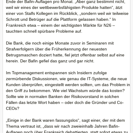
Ende der Bafin-Auflagen pro Monat. „Aber ganz bestimmt nicht,
weil wir eines der wettbewerbsfähigsten Produkte hatten“, ätzt
einer von Stalfs Kollegen im Rückblick, „sondern weil wir teilweise
Schrott und Betrüger auf die Plattform gelassen haben.“ In
Frankreich etwa – einem der wichtigsten Märkte für N26 –
tauchten schnell spürbare Probleme auf.
Die Bank, die noch einige Monate zuvor in Seminaren mit
Strafverfolgern über die Früherkennung der neuesten
Betrugsmaschen doziert hatte, fiel jetzt offenbar selbst auf eine
herein. Der Bafin gefiel das ganz und gar nicht.
Im Topmanagement entspannen sich Insidern zufolge
zermürbende Diskussionen, wie genau die IT-Systeme, die neue
Kunden überprüfen, eingestellt werden sollten, um das Problem in
den Griff zu bekommen. Wie viel Wachstum würde das kosten?
Sollte wie in normalen Banken der Risikovorstand in solchen
Fällen das letzte Wort haben – oder doch die Gründer und Co-
CEOs?
„Einige in der Bank waren fassungslos“, sagt einer, der mit dem
Thema vertraut ist, „dass wir nach zweieinhalb Jahren Bafin-
Auflagen noch über Frankreich debattierten, statt sofort etwas zu