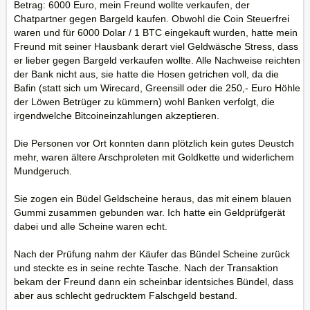
Betrag: 6000 Euro, mein Freund wollte verkaufen, der
Chatpartner gegen Bargeld kaufen. Obwohl die Coin Steuerfrei
waren und für 6000 Dolar / 1 BTC eingekauft wurden, hatte mein
Freund mit seiner Hausbank derart viel Geldwäsche Stress, dass
er lieber gegen Bargeld verkaufen wollte. Alle Nachweise reichten
der Bank nicht aus, sie hatte die Hosen getrichen voll, da die
Bafin (statt sich um Wirecard, Greensill oder die 250,- Euro Höhle
der Löwen Betrüger zu kümmern) wohl Banken verfolgt, die
irgendwelche Bitcoineinzahlungen akzeptieren.
Die Personen vor Ort konnten dann plötzlich kein gutes Deustch
mehr, waren ältere Arschproleten mit Goldkette und widerlichem
Mundgeruch.
Sie zogen ein Büdel Geldscheine heraus, das mit einem blauen
Gummi zusammen gebunden war. Ich hatte ein Geldprüfgerät
dabei und alle Scheine waren echt.
Nach der Prüfung nahm der Käufer das Bündel Scheine zurück
und steckte es in seine rechte Tasche. Nach der Transaktion
bekam der Freund dann ein scheinbar identsiches Bündel, dass
aber aus schlecht gedrucktem Falschgeld bestand.