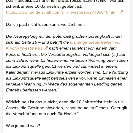
Das Handelsblatt hat einen etwas reisserischen Artikel, wonach
scheinbar eine 10-Jahresfrist geplant ist:
https://www.handelsblatt.com/f…-investoren/27406040.html
Da ich paid nicht lesen kann, weiß ich nur:
Die Neuregelung mit der potenziell größten Sprengkraft findet
sich auf Seite 16 – und betrifft die
bisherige Steuerfreiheit von
Krypto-Investments
nach einer Haltefrist von einem Jahr.
Konkret heißt es: „Die Veräußerungsfrist verlängert sich (...) auf
zehn Jahre, wenn Einheiten einer virtuellen Währung oder Token
als Einkunftsquelle genutzt werden und zumindest in einem
Kalenderjahr hieraus Einkünfte erzielt worden sind. Eine Nutzung
als Einkunftsquelle liegt beispielsweise vor, wenn Einheiten einer
virtuellen Währung im Wege des sogenannten Lending gegen
Entgelt überlassen werden.“
Wirklich neu ist das ja nicht, denn die 10 Jahresfrist steht ja für
Assets, die Gewinne abwerfen, schon heute im Gesetz. Oder gilt
die Verschärfung nun auch für Hodler?
Was jemand was?