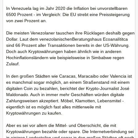
In Venezuela lag im Jahr 2020 die Inflation bei unvorstellbaren
6500 Prozent - im Vergleich: Die EU strebt eine Preissteigerung
von zwei Prozent an.
Die meisten Venezolaner tauschen ihre Rücklagen deshalb gegen
Dollar. Laut dem venezolanischenBeratungshaus Ecoanalítitca
sind 66 Prozent aller Transaktionen bereits in der US-Währung.
Doch auch Kryptowährungen haben ähnlich wie in anderen
Hochinflationsländern wie beispielsweise in Simbabwe regen
Zulauf.
In den großen Städten wie Caracas, Maracaibo oder Valencia ist
es manchmal sogar möglich, an einem Straßenstand mit einem
digitalen Coin zu bezahlen, berichtet der Krypto-Journalist José
Maldonado. Auch in immer mehr Geschäften würden digitale
Zahlungsweisen akzeptiert. Möbel, Klamotten, Lebensmitel -
eigentlich ist es möglich fast alles mittlerweile mit
Kryptowährungen zu kaufen.
Aber es sei vor allem die Mittel- und Oberschicht, die mit
Kryptowährungen bezahle oder spare. Die Internetverbindung sei
in einigen Landesteilen und sogar in den großen Städten oft noch