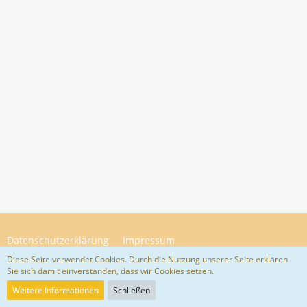
Datenschutzerklärung
Impressum
Diese Seite verwendet Cookies. Durch die Nutzung unserer Seite erklären
Sie sich damit einverstanden, dass wir Cookies setzen.
Community-Software:
WoltLab Suite™ 5.4.34
Weitere Informationen
Schließen