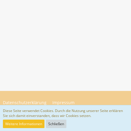
Datenschutzerklärung
Impressum
Diese Seite verwendet Cookies. Durch die Nutzung unserer Seite erklären
Sie sich damit einverstanden, dass wir Cookies setzen.
Community-Software:
WoltLab Suite™ 5.4.34
Weitere Informationen
Schließen