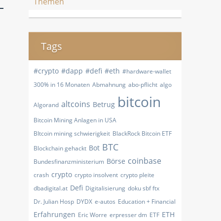
Themen
Tags
#crypto
#dapp
#defi
#eth
#hardware-wallet
300% in 16 Monaten
Abmahnung
abo-pflicht
algo
bitcoin
altcoins
Betrug
Algorand
Bitcoin Mining Anlagen in USA
BItcoin mining schwierigkeit
BlackRock Bitcoin ETF
BTC
Bot
Blockchain gehackt
coinbase
Börse
Bundesfinanzministerium
crypto
crash
crypto insolvent
crypto pleite
Defi
dbadigital.at
Digitalisierung
doku sbf ftx
Dr. Julian Hosp
DYDX
e-autos
Education + Financial
Erfahrungen
ETH
Eric Worre
erpresser dm
ETF