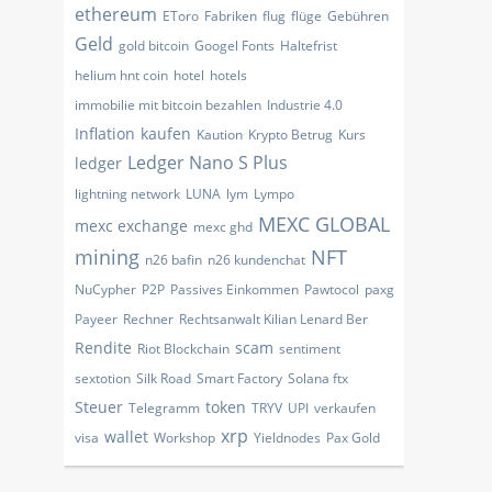
ethereum
EToro
Fabriken
flug
flüge
Gebühren
Geld
gold bitcoin
Googel Fonts
Haltefrist
helium hnt coin
hotel
hotels
immobilie mit bitcoin bezahlen
Industrie 4.0
Inflation
kaufen
Kaution
Krypto Betrug
Kurs
Ledger Nano S Plus
ledger
lightning network
LUNA
lym
Lympo
MEXC GLOBAL
mexc exchange
mexc ghd
mining
NFT
n26 bafin
n26 kundenchat
NuCypher
P2P
Passives Einkommen
Pawtocol
paxg
Payeer
Rechner
Rechtsanwalt Kilian Lenard Ber
Rendite
scam
Riot Blockchain
sentiment
sextotion
Silk Road
Smart Factory
Solana ftx
Steuer
token
Telegramm
TRYV
UPI
verkaufen
xrp
wallet
visa
Workshop
Yieldnodes
​Pax Gold