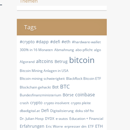
Themen
Tags
#crypto
#dapp
#defi
#eth
#hardware-wallet
300% in 16 Monaten
Abmahnung
abo-pflicht
algo
bitcoin
altcoins
Betrug
Algorand
Bitcoin Mining Anlagen in USA
BItcoin mining schwierigkeit
BlackRock Bitcoin ETF
BTC
Bot
Blockchain gehackt
coinbase
Börse
Bundesfinanzministerium
crypto
crash
crypto insolvent
crypto pleite
Defi
dbadigital.at
Digitalisierung
doku sbf ftx
Dr. Julian Hosp
DYDX
e-autos
Education + Financial
Erfahrungen
ETH
Eric Worre
erpresser dm
ETF