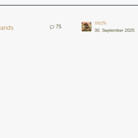
michi
75
lands
30. September 2025