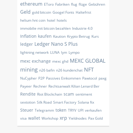
ethereum
EToro
Fabriken
flug
flüge
Gebühren
Geld
gold bitcoin
Googel Fonts
Haltefrist
helium hnt coin
hotel
hotels
immobilie mit bitcoin bezahlen
Industrie 4.0
Inflation
kaufen
Kaution
Krypto Betrug
Kurs
Ledger Nano S Plus
ledger
lightning network
LUNA
lym
Lympo
MEXC GLOBAL
mexc exchange
mexc ghd
mining
NFT
n26 bafin
n26 kundenchat
NuCypher
P2P
Passives Einkommen
Pawtocol
paxg
Payeer
Rechner
Rechtsanwalt Kilian Lenard Ber
Rendite
scam
Riot Blockchain
sentiment
sextotion
Silk Road
Smart Factory
Solana ftx
Steuer
token
Telegramm
TRYV
UPI
verkaufen
xrp
wallet
visa
Workshop
Yieldnodes
​Pax Gold