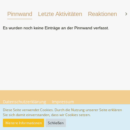
Pinnwand
Letzte Aktivitäten
Reaktionen
Üb
Es wurden noch keine Einträge an der Pinnwand verfasst.
Datenschutzerklärung
Impressum
Diese Seite verwendet Cookies. Durch die Nutzung unserer Seite erklären
Sie sich damit einverstanden, dass wir Cookies setzen.
Community-Software:
WoltLab Suite™ 5.4.34
Weitere Informationen
Schließen