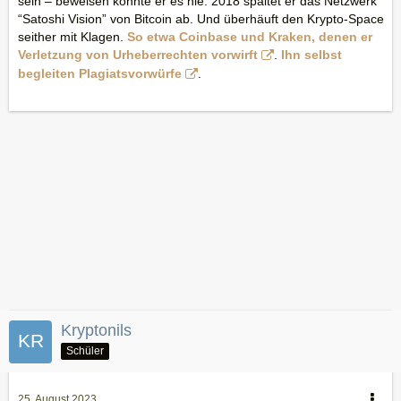
sein – beweisen konnte er es nie. 2018 spaltet er das Netzwerk
“Satoshi Vision” von Bitcoin ab. Und überhäuft den Krypto-Space
seither mit Klagen.
So etwa Coinbase und Kraken, denen er
Verletzung von Urheberrechten vorwirft
.
Ihn selbst
begleiten Plagiatsvorwürfe
.
Kryptonils
Schüler
25. August 2023