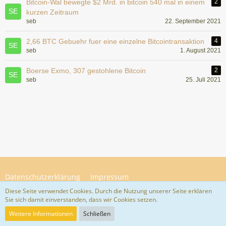
Bitcoin-Wal bewegte $2 Mrd. in bitcoin 540 mal in einem
2
kurzen Zeitraum
seb
22. September 2021
2,66 BTC Gebuehr fuer eine einzelne Bitcointransaktion
4
seb
1. August 2021
Boerse Exmo, 307 gestohlene Bitcoin
2
seb
25. Juli 2021
Datenschutzerklärung
Impressum
Diese Seite verwendet Cookies. Durch die Nutzung unserer Seite erklären
Sie sich damit einverstanden, dass wir Cookies setzen.
Community-Software:
WoltLab Suite™ 5.4.34
Weitere Informationen
Schließen