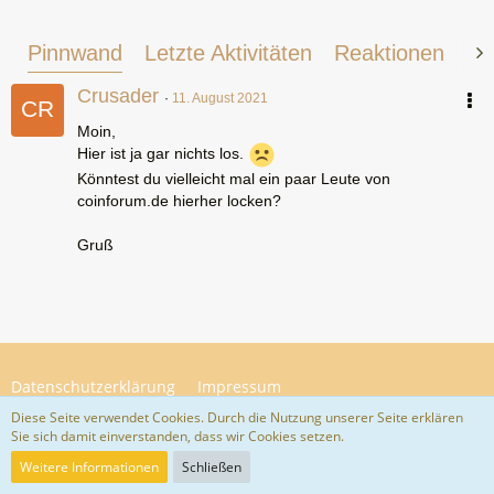
Pinnwand
Letzte Aktivitäten
Reaktionen
Üb
Crusader
11. August 2021
Moin,
Hier ist ja gar nichts los.
Könntest du vielleicht mal ein paar Leute von
coinforum.de hierher locken?
Gruß
Datenschutzerklärung
Impressum
Diese Seite verwendet Cookies. Durch die Nutzung unserer Seite erklären
Sie sich damit einverstanden, dass wir Cookies setzen.
Community-Software:
WoltLab Suite™ 5.4.34
Weitere Informationen
Schließen