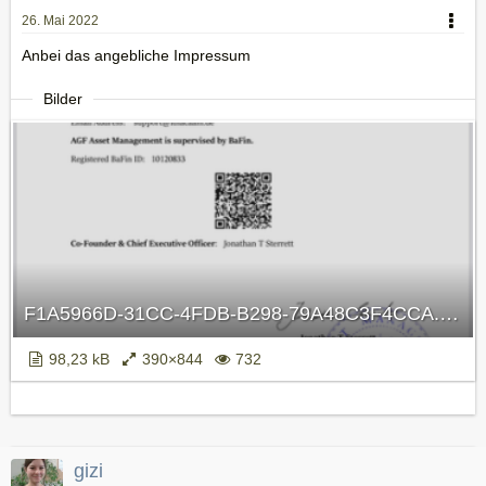
26. Mai 2022
Anbei das angebliche Impressum
Bilder
F1A5966D-31CC-4FDB-B298-79A48C3F4CCA.png
98,23 kB
390×844
732
gizi