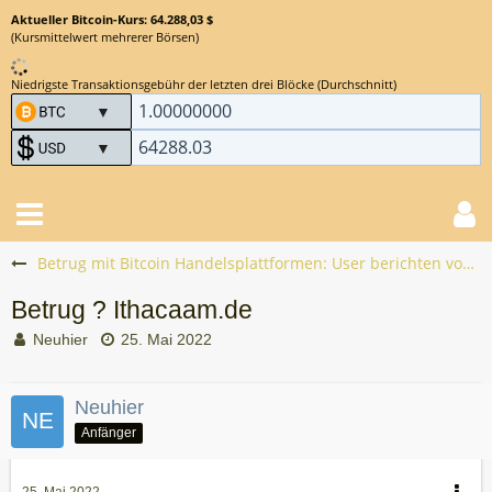
Aktueller Bitcoin-Kurs: 64.288,03 $
(Kursmittelwert mehrerer Börsen)
Niedrigste Transaktionsgebühr der letzten drei Blöcke (Durchschnitt)
Betrug mit Bitcoin Handelsplattformen: User berichten vom Bitcoin Scam
Betrug ? Ithacaam.de
Neuhier
25. Mai 2022
Neuhier
Anfänger