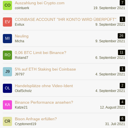
Auszahlung bei Crypto.com
7
cointuerk
19. September 2021
COINBASE ACCOUNT "IHR KONTO WIRD ÜBERPÜFT"
1
Evilux
9. September 2021
Neuling
26
Micha
9. September 2021
0,06 BTC Limit bei Binance?
11
Roland7
6. September 2021
5% auf ETH Staking bei Coinbase
1
J9797
4. September 2021
Handelsplätze ohne Video-Ident
2
OlafScholz
4. September 2021
Binance Performance ansehen?
4
Katze21
12. August 2021
Bison Anfrage erfüllen?
6
Cryptonerd19
31. Juli 2021