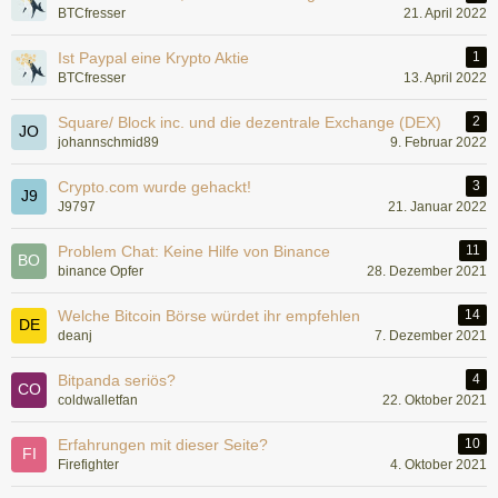
BTCfresser
21. April 2022
Ist Paypal eine Krypto Aktie
1
BTCfresser
13. April 2022
Square/ Block inc. und die dezentrale Exchange (DEX)
2
johannschmid89
9. Februar 2022
Crypto.com wurde gehackt!
3
J9797
21. Januar 2022
Problem Chat: Keine Hilfe von Binance
11
binance Opfer
28. Dezember 2021
Welche Bitcoin Börse würdet ihr empfehlen
14
deanj
7. Dezember 2021
Bitpanda seriös?
4
coldwalletfan
22. Oktober 2021
Erfahrungen mit dieser Seite?
10
Firefighter
4. Oktober 2021