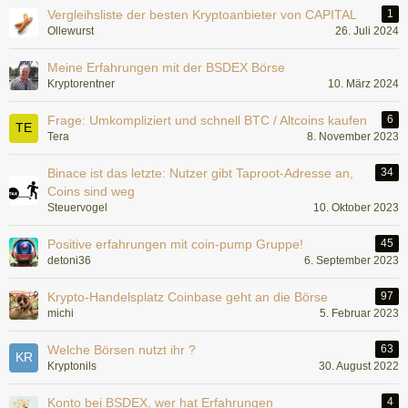
Vergleihsliste der besten Kryptoanbieter von CAPITAL
1
Ollewurst
26. Juli 2024
Meine Erfahrungen mit der BSDEX Börse
Kryptorentner
10. März 2024
Frage: Umkompliziert und schnell BTC / Altcoins kaufen
6
Tera
8. November 2023
Binace ist das letzte: Nutzer gibt Taproot-Adresse an,
34
Coins sind weg
Steuervogel
10. Oktober 2023
Positive erfahrungen mit coin-pump Gruppe!
45
detoni36
6. September 2023
Krypto-Handelsplatz Coinbase geht an die Börse
97
michi
5. Februar 2023
Welche Börsen nutzt ihr ?
63
Kryptonils
30. August 2022
Konto bei BSDEX, wer hat Erfahrungen
4