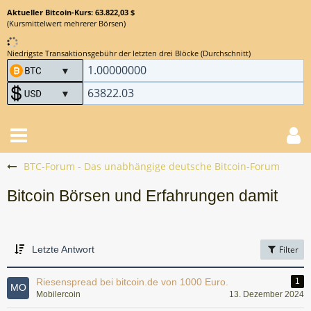
Aktueller Bitcoin-Kurs: 63.822,03 $
(Kursmittelwert mehrerer Börsen)
Niedrigste Transaktionsgebühr der letzten drei Blöcke (Durchschnitt)
BTC-Forum - Das unabhängige deutsche Bitcoin-Forum
Bitcoin Börsen und Erfahrungen damit
Letzte Antwort
Filter
Riesenspread bei bitcoin.de von 1000 Euro.
1
Mobilercoin
13. Dezember 2024