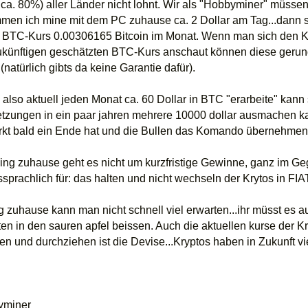
 ca. 80%) aller Länder nicht lohnt. Wir als "Hobbyminer" müss
en ich mine mit dem PC zuhause ca. 2 Dollar am Tag...dann sin
 BTC-Kurs 0.00306165 Bitcoin im Monat. Wenn man sich den Kur
zukünftigen geschätzten BTC-Kurs anschaut können diese gerun
 (natürlich gibts da keine Garantie dafür).
also aktuell jeden Monat ca. 60 Dollar in BTC "erarbeite" kann
etzungen in ein paar jahren mehrere 10000 dollar ausmachen 
kt bald ein Ende hat und die Bullen das Komando übernehmen
ng zuhause geht es nicht um kurzfristige Gewinne, ganz im Geg
prachlich für: das halten und nicht wechseln der Krytos in FI
g zuhause kann man nicht schnell viel erwarten...ihr müsst es 
en in den sauren apfel beissen. Auch die aktuellen kurse der Kr
en und durchziehen ist die Devise...Kryptos haben in Zukunft v
yminer