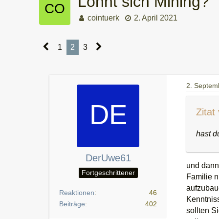
Lohnt sich Mining?
cointuerk
2. April 2021
1
2
3
2. Septem
Zitat
hast d
DerUwe61
und dann.
Fortgeschrittener
Familie n
aufzubaue
Reaktionen
46
Kenntniss
Beiträge
402
sollten S