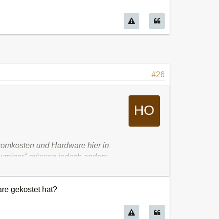
#26
tromkosten und Hardware hier in
obbyminer" müssen jedoch anders
 sind 60 Dollar im Monat, dies
are gekostet hat?
nn man sich den Kursverlauf der
BTC-Kurs anschaut können diese
ch gibts da keine Garantie dafür).