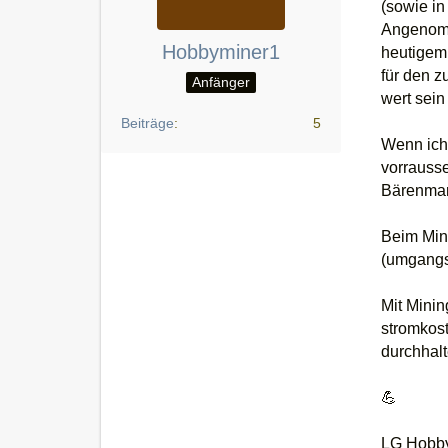
(sowie in
Angenomm
Hobbyminer1
heutigem
für den 
Anfänger
wert sein
Beiträge
5
Wenn ich 
vorrauss
Bärenmar
Beim Mini
(umgangss
Mit Minin
stromkost
durchhalt
💪
LG Hobb