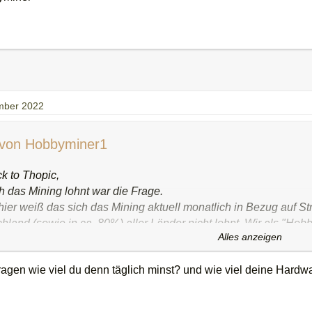
mber 2022
t von Hobbyminer1
ck to Thopic,
h das Mining lohnt war die Frage.
hier weiß das sich das Mining aktuell monatlich in Bezug auf S
hland (sowie in ca. 80%) aller Länder nicht lohnt. Wir als "H
Alles anzeigen
n.
mmen ich mine mit dem PC zuhause ca. 2 Dollar am Tag...dann
fragen wie viel du denn täglich minst? und wie viel deine Hardw
icht nach heutigem BTC-Kurs 0.00306165 Bitcoin im Monat. We
n Jahre sowie die Prognosen für den zukünftigen geschätzten 
eten 0,003 BTC in 5 Jahren bis zu 1000 Dollar wert sein (natürli