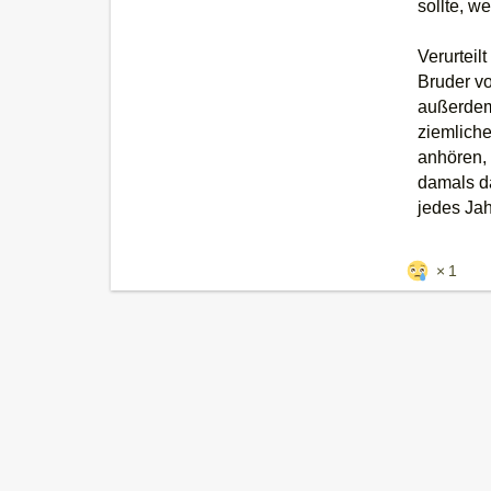
sollte, w
Verurteil
Bruder vo
außerdem 
ziemliche
anhören, 
damals da
jedes Ja
1