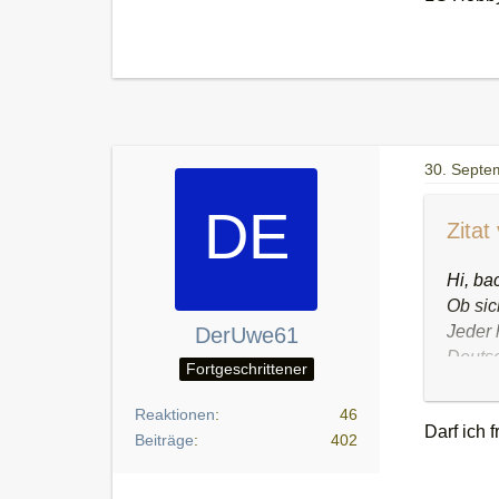
30. Septe
Zita
Hi, ba
Ob sic
Jeder 
DerUwe61
Deutsc
Fortgeschrittener
denke
Angeno
Reaktionen
46
Darf ich 
entspr
Beiträge
402
letzte
gerund