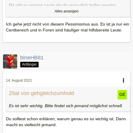
Da gibt es seriöse Leute die dir vermutlich helfen werden.
Aber natürlich wirst du in Vorleistung gehen müssen.
Alles anzeigen
Niemand schickt dir BTC ohne vorher das Geld zu sehen,
auch wenn es nur wenig ist.
Ich gehe jetzt nicht von diesem Pessimismus aus. Es ist ja nur ein
Centbereich und in Foren sind häufiger mal hilfsbereite Leute.
Also frag ob dir jemand sofort 10 EUR in BTC schicken kann
wenn du sofort mit PayPal bezahlst.
bineHB81
Anfänger
14. August 2021
Zitat von gehgleichzumhold
Es ist sehr wichtig. Bitte findet sich jemand möglichst schnell.
Du solltest schon erklären, warum genau es so wichtig ist. Dann
macht es vielleicht jemand.