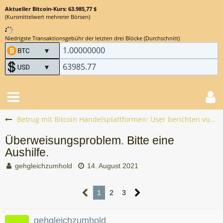
Aktueller Bitcoin-Kurs: 63.985,77 $
(Kursmittelwert mehrerer Börsen)
Niedrigste Transaktionsgebühr der letzten drei Blöcke (Durchschnitt)
Betrug mit Bitcoin Handelsplattformen: User berichten vom Bitcoin Scam
Überweisungsproblem. Bitte eine
Aushilfe.
gehgleichzumhold
14. August 2021
1
2
3
gehgleichzumhold