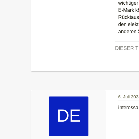
wichtiger
E-Mark k
Rücktausc
den elek
anderen 
DIESER 
6. Juli 202
interessa