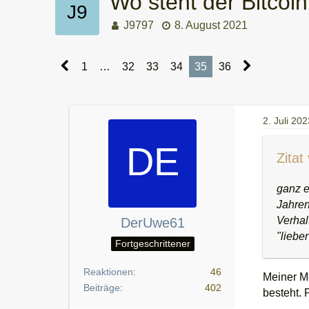
Wo steht der Bitcoi
J9797
8. August 2021
1
…
32
33
34
35
36
2. Juli 202
Zitat
ganz e
Jahren
Verhal
DerUwe61
"liebe
Fortgeschrittener
Reaktionen
46
Meiner Me
Beiträge
402
besteht. 