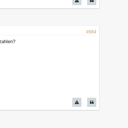
#684
ezahlen?