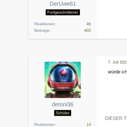
DerUwe61
Fortgeschrittener
Reaktionen
46
Beiträge
402
7. Juli 202
würde ic
detoni36
Schüler
DIESER 
Reaktionen
14