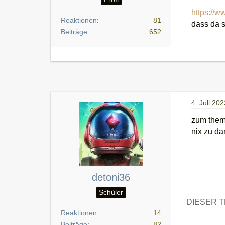
https://
Reaktionen
81
dass da s
Beiträge
652
4. Juli 202
zum them
nix zu d
detoni36
Schüler
DIESER 
Reaktionen
14
Beiträge
82