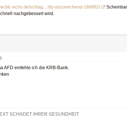
www.btc-echo.de/schlag…lity-unzureichend-166882/
Scheinbar 
chnell nachgebessert wird.
3
a AFD emfehle ich die KRB-Bank.
anken
TEXT SCHADET IHRER GESUNDHEIT