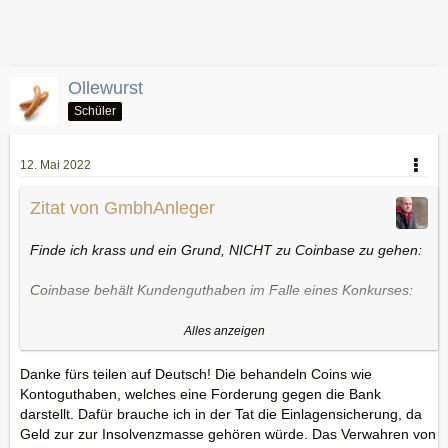
Ollewurst
Schüler
12. Mai 2022
Zitat von GmbhAnleger
Finde ich krass und ein Grund, NICHT zu Coinbase zu gehen:
Coinbase behält Kundenguthaben im Falle eines Konkurses:
Das war die ziemlich schockierende Nachricht in der
Alles anzeigen
Gewinnmitteilung für das erste Quartal für die führende US-
basierte zentrale Börse. Darin heißt es, dass die
Guthaben
Danke fürs teilen auf Deutsch! Die behandeln Coins wie
der Kunden als Eigentum von Coinbase betrachtet
Kontoguthaben, welches eine Forderung gegen die Bank
werden, wenn das Unternehmen Insolvenz anmeldet
. Die
darstellt. Dafür brauche ich in der Tat die Einlagensicherung, da
Offenlegung unterstreicht die Verwahrungsrisiken des Haltens
Geld zur zur Insolvenzmasse gehören würde. Das Verwahren von