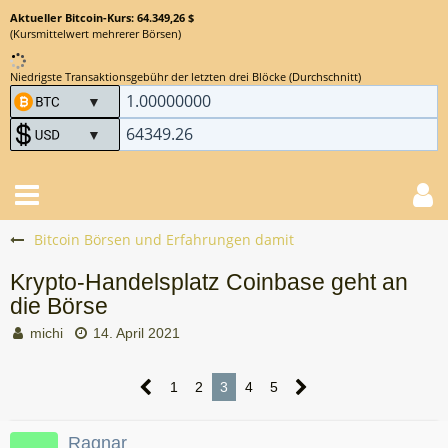
Aktueller Bitcoin-Kurs: 64.349,26 $
(Kursmittelwert mehrerer Börsen)
Niedrigste Transaktionsgebühr der letzten drei Blöcke (Durchschnitt)
Bitcoin Börsen und Erfahrungen damit
Krypto-Handelsplatz Coinbase geht an
die Börse
michi
14. April 2021
1
2
3
4
5
Ragnar