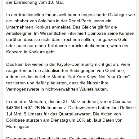
der Einreichung vom 10. Mai.
In der traditionellen Finanzwelt haben ungesicherte Gläubiger wie
die Inhaber von Anleihen in der Regel Pech, wenn ein
Unternehmen Konkurs anmeldet. Das Gleiche gilt für die
Anteilseigner. Im Wesentlichen informiert Coinbase seine Kunden
darüber, dass sie nicht damit rechnen sollten, ihr ganzes Geld
oder auch nur einen Teil davon zurückzubekommen, wenn der
Konzern in Konkurs geht.
Das kam bei vielen in der Krypto-Community nicht gut an. Viele
reagierten auf die aktualisierten Bedingungen von Coinbase,
indem sie das beliebte Mantra "Not Your Keys, Not Your Coins"
rezitierten und dafür plädierten, dass die Nutzer ihre
Vermögenswerte in nicht-verwahrten Wallets halten.
In den drei Monaten, die am 31. März endeten, verlor Coinbase
$430M bei $1,2B Nettoumsatz. Die Investoren hatten laut Refinitiv
1,4 Mrd. $ Umsatz für das Quartal erwartet. Die Aktien von
Coinbase stürzten am Dienstag um 16% ab, laut Daten von
Morningstar.
Die mangelnde Rentabilität von Coinbase ist teilweise auf die